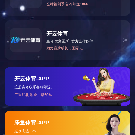
们可以对产品进行有效的检测和计数包装。底盘是其中为重要
的一个部件。原因很简单，它对整个工件起到了底部支撑的作
用，所有的工作都是围绕着它们展开的，良好的稳固性是工作
的首要前提。振动盘底座可以使整个设备坚如磐石，这样运作
的时候就不会出现转动乏力了，因此我们在购买振动盘的时候
聚要仔细辨别
振动盘底座
的好坏。
其实振动盘底座好坏的区分方法有很多，你比如，底盘的材
质，有些底盘采用铁质结构，如果在潮湿的工作环境中时间一