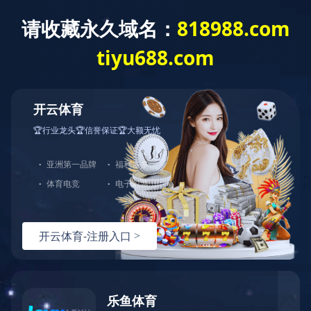
星空官方网站
星空官方网站-星空online(中国)
视觉检测设备
振动盘
电子五金/塑料类精密振动
盘
食品/医药/小商品类振动
盘
振动顶盘展示
振动盘辅助设备展示
涂层举例
非标自动化产品
振动盘展示
振动底座展示
控制器展示
行业用途展示