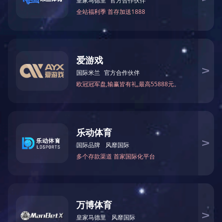
揭秘振动盘底座如何鉴别好坏
福州道同带你认识什么是振动盘
振动盘厂家告诉你振动盘振动乏力或过慢的原因
浅析振动盘工作原理
精密振动盘
螺丝振动盘
自动振动盘
您所在的位置：
星空官方网站-星空online(中国)
>
产品中心
>
涂层举例