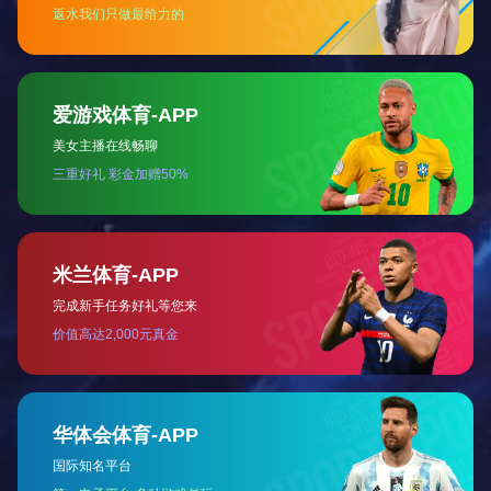
3.本体应该被忽略，但是它的程度必须是有限的。
4.随着时间的推移，簧片将逐渐变硬，导致过度调
整，如检查1中描述的振动条件。
5.如果添加钢筘，仍然会感觉不充分并可能断裂，
这通常发生在钢筘的下半部分和钢筘支架的顶部。在某
些情况下，芦苇的破裂不容易看到。钢筘可以被移除，
并与坚硬的物体碰撞，看看是否损坏。