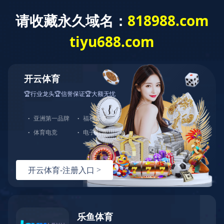
星空官方网站
星空官方网站-星空online(中国)
视觉检测设备
振动盘
电子五金/塑料类精密振动
盘
食品/医药/小商品类振动
盘
振动顶盘展示
振动盘辅助设备展示
涂层举例
非标自动化产品
振动盘展示
振动底座展示
控制器展示
行业用途展示