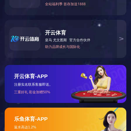
开始移动。如果速度太低，振幅会缓慢增加，直到达到
令人满意的水平。如果控制器调整到80%的水平而没有
达到令人满意的效果，则可以按照以下步骤调整自动送
料振动板:
1 .慢慢拧下弹簧紧固螺钉，直到出现加速或减
速。如果发生加速，这意味着弹性太强，薄的钢筘必须
从相对的钢筘组中取出，并根据时间表更换钢筘。
2.如果弹性太弱，修理簧片。为了保持稳定的摄
食，芦苇的数量相对于芦苇群应该是非常重要的。