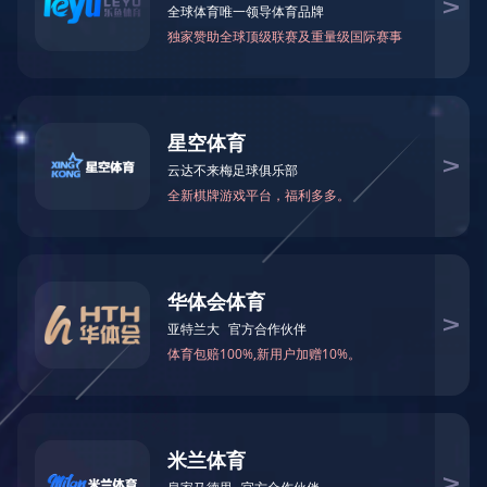
新闻资讯
公司动态
振动盘知识
关于我们
联系我们
新闻导航
公司动态
振动盘知识
常见问答
振动盘知识
揭秘振动盘底座如何鉴别好坏
福州道同带你认识什么是振动盘
振动盘厂家告诉你振动盘振动乏力或过慢的原因